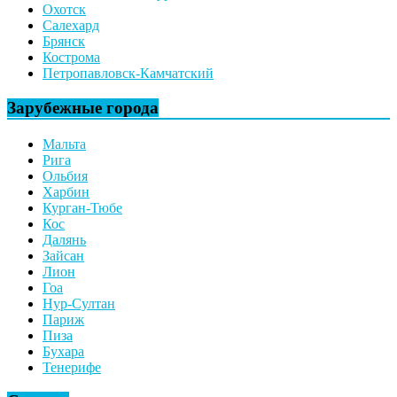
Охотск
Салехард
Брянск
Кострома
Петропавловск-Камчатский
Зарубежные города
Мальта
Рига
Ольбия
Харбин
Курган-Тюбе
Кос
Далянь
Зайсан
Лион
Гоа
Нур-Султан
Париж
Пиза
Бухара
Тенерифе