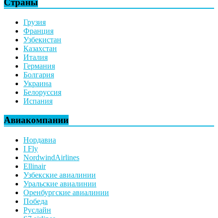
Страны
Грузия
Франция
Узбекистан
Казахстан
Италия
Германия
Болгария
Украина
Белоруссия
Испания
Авиакомпании
Нордавиа
I Fly
NordwindAirlines
Ellinair
Узбекские авиалинии
Уральские авиалинии
Оренбургские авиалинии
Победа
Руслайн