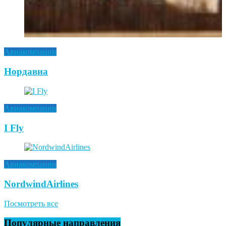
Авиакомпании
Нордавиа
Авиакомпании
I Fly
Авиакомпании
NordwindAirlines
Посмотреть все
Популярные направления