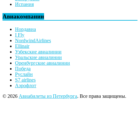
Испания
Авиакомпании
Нордавиа
I Fly
NordwindAirlines
Ellinair
Узбекские авиалинии
Уральские авиалинии
Оренбургские авиалинии
Победа
Руслайн
S7 airlines
Аэрофлот
© 2026
Авиабилеты из Петербурга
. Все права защищены.