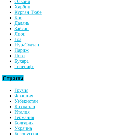
Ольбия
Харбин
Курган-Тюбе
Кос
Далянь
Зайсан
Лион
Гоа
Нур-Султан
Париж
Пиза
Бухара
Тенерифе
Страны
Грузия
Франция
Узбекистан
Казахстан
Италия
Германия
Болгария
Украина
Белоруссия