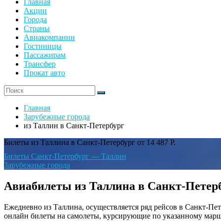
Главная
Акции
Города
Страны
Авиакомпании
Гостиницы
Пассажирам
Трансфер
Прокат авто
Главная
Зарубежные города
из Таллин в Санкт-Петербург
Билеты из Таллина в Санкт-Петербург от 14 487 Р.
Билеты Санкт-Петербург — Таллин
Зарубежные города
Авиабилеты из Таллина в Санкт-Петербу
Ежедневно из Таллина, осуществляется ряд рейсов в Санкт-Пет
онлайн билеты на самолеты, курсирующие по указанному марш