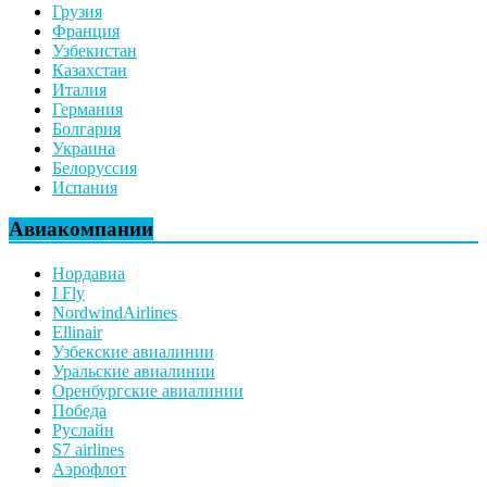
Грузия
Франция
Узбекистан
Казахстан
Италия
Германия
Болгария
Украина
Белоруссия
Испания
Авиакомпании
Нордавиа
I Fly
NordwindAirlines
Ellinair
Узбекские авиалинии
Уральские авиалинии
Оренбургские авиалинии
Победа
Руслайн
S7 airlines
Аэрофлот