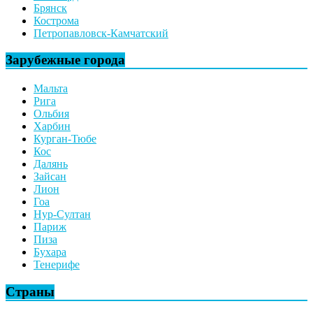
Брянск
Кострома
Петропавловск-Камчатский
Зарубежные города
Мальта
Рига
Ольбия
Харбин
Курган-Тюбе
Кос
Далянь
Зайсан
Лион
Гоа
Нур-Султан
Париж
Пиза
Бухара
Тенерифе
Страны