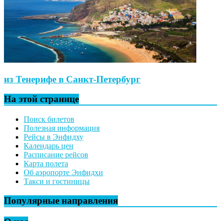
из Тенерифе в Санкт-Петербург
На этой странице
Поиск билетов
Полезная информация
Рейсы в Энфидху
Календарь цен
Расписание рейсов
Карта полета
Об аэропорте Энфидхи
Такси и гостиницы
Популярные направления