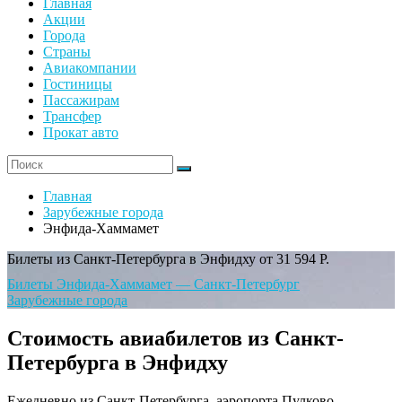
Главная
Акции
Города
Страны
Авиакомпании
Гостиницы
Пассажирам
Трансфер
Прокат авто
Главная
Зарубежные города
Энфида-Хаммамет
Билеты из Санкт-Петербурга в Энфидху от 31 594 Р.
Билеты Энфида-Хаммамет — Санкт-Петербург
Зарубежные города
Стоимость авиабилетов из Санкт-
Петербурга в Энфидху
Ежедневно из Санкт-Петербурга, аэропорта Пулково,