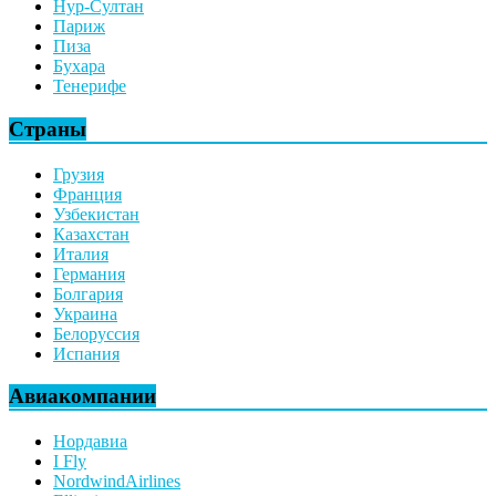
Нур-Султан
Париж
Пиза
Бухара
Тенерифе
Страны
Грузия
Франция
Узбекистан
Казахстан
Италия
Германия
Болгария
Украина
Белоруссия
Испания
Авиакомпании
Нордавиа
I Fly
NordwindAirlines