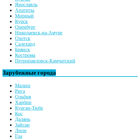
Ярославль
Апатиты
Мирный
Курск
Оренбург
Николаевск-на-Амуре
Охотск
Салехард
Брянск
Кострома
Петропавловск-Камчатский
Зарубежные города
Мальта
Рига
Ольбия
Харбин
Курган-Тюбе
Кос
Далянь
Зайсан
Лион
Гоа