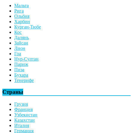
Мальта
Рига
Ольбия
Харбин
Курган-Тюбе
Кос
Далянь
Зайсан
Лион
Гоа
Нур-Султан
Париж
Пиза
Бухара
Тенерифе
Страны
Грузия
Франция
Узбекистан
Казахстан
Италия
Германия