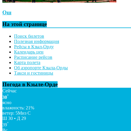
Ош
На этой странице
Поиск билетов
Полезная информация
Рейсы в Кзыл-Орду
Календарь цен
Расписание рейсов
Карта полета
Об аэропорте Кзыла-Орды
Такси и гостиницы
Погода в Кзыле-Орде
Сейчас
°
30
ясно
влажность: 21%
ветер: 5Миз С
Ш 30 • Д 29
°
39
Вс