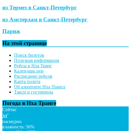
из Термез в Санкт-Петербург
из Амстердам в Санкт-Петербург
Париж
На этой странице
Поиск билетов
Полезная информация
Рейсы в Нха Транг
Календарь цен
Расписание рейсов
Карта полета
Об аэропорте Нха Транга
Такси и гостиницы
Погода в Нха Транге
Сейчас
°
33
пасмурно
влажность: 56%