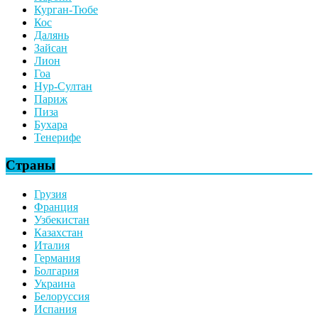
Курган-Тюбе
Кос
Далянь
Зайсан
Лион
Гоа
Нур-Султан
Париж
Пиза
Бухара
Тенерифе
Страны
Грузия
Франция
Узбекистан
Казахстан
Италия
Германия
Болгария
Украина
Белоруссия
Испания