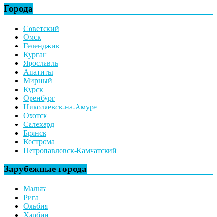
Города
Советский
Омск
Геленджик
Курган
Ярославль
Апатиты
Мирный
Курск
Оренбург
Николаевск-на-Амуре
Охотск
Салехард
Брянск
Кострома
Петропавловск-Камчатский
Зарубежные города
Мальта
Рига
Ольбия
Харбин