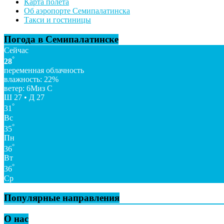
Карта полета
Об аэропорте Семипалатинска
Такси и гостиницы
Погода в Семипалатинске
Сейчас
°
28
переменная облачность
влажность: 22%
ветер: 6Миз С
Ш 27 • Д 27
°
31
Вс
°
35
Пн
°
36
Вт
°
36
Ср
Популярные направления
О нас