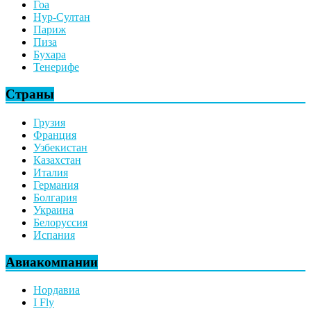
Гоа
Нур-Султан
Париж
Пиза
Бухара
Тенерифе
Страны
Грузия
Франция
Узбекистан
Казахстан
Италия
Германия
Болгария
Украина
Белоруссия
Испания
Авиакомпании
Нордавиа
I Fly