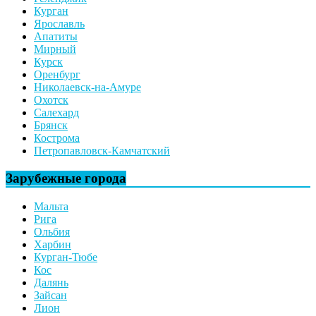
Курган
Ярославль
Апатиты
Мирный
Курск
Оренбург
Николаевск-на-Амуре
Охотск
Салехард
Брянск
Кострома
Петропавловск-Камчатский
Зарубежные города
Мальта
Рига
Ольбия
Харбин
Курган-Тюбе
Кос
Далянь
Зайсан
Лион