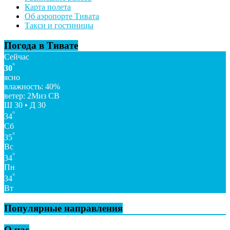
Карта полета
Об аэропорте Тивата
Такси и гостиницы
Погода в Тивате
Сейчас
°
30
ясно
влажность: 40%
ветер: 2Миз СВ
Ш 30 • Д 30
°
34
Сб
°
35
Вс
°
34
Пн
°
34
Вт
Популярные направления
О нас