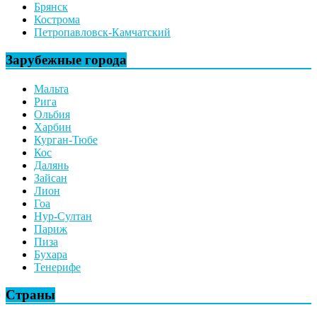
Брянск
Кострома
Петропавловск-Камчатский
Зарубежные города
Мальта
Рига
Ольбия
Харбин
Курган-Тюбе
Кос
Далянь
Зайсан
Лион
Гоа
Нур-Султан
Париж
Пиза
Бухара
Тенерифе
Страны