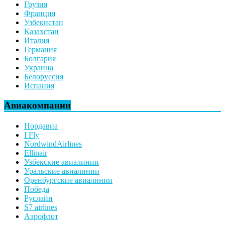
Грузия
Франция
Узбекистан
Казахстан
Италия
Германия
Болгария
Украина
Белоруссия
Испания
Авиакомпании
Нордавиа
I Fly
NordwindAirlines
Ellinair
Узбекские авиалинии
Уральские авиалинии
Оренбургские авиалинии
Победа
Руслайн
S7 airlines
Аэрофлот