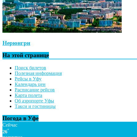
Нерюнгри
На этой странице
Поиск билетов
Полезная информация
Рейсы в Уфу
Календарь цен
Расписание рейсов
Карта полета
Об аэропорте Уфы
Такси и гостиницы
Погода в Уфе
Сейчас
°
26