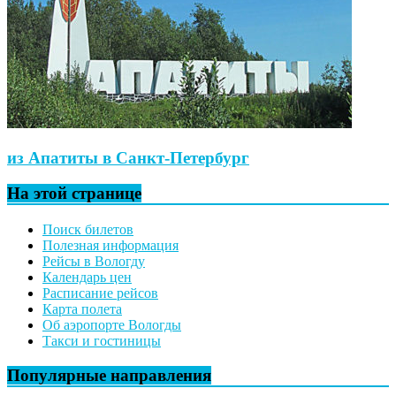
из Апатиты в Санкт-Петербург
На этой странице
Поиск билетов
Полезная информация
Рейсы в Вологду
Календарь цен
Расписание рейсов
Карта полета
Об аэропорте Вологды
Такси и гостиницы
Популярные направления