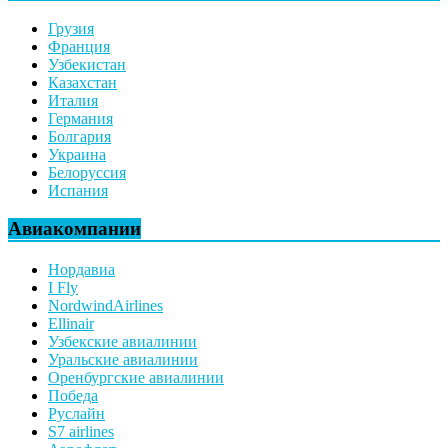
Грузия
Франция
Узбекистан
Казахстан
Италия
Германия
Болгария
Украина
Белоруссия
Испания
Авиакомпании
Нордавиа
I Fly
NordwindAirlines
Ellinair
Узбекские авиалинии
Уральские авиалинии
Оренбургские авиалинии
Победа
Руслайн
S7 airlines