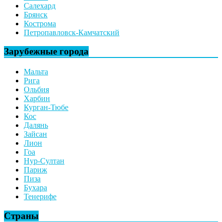
Салехард
Брянск
Кострома
Петропавловск-Камчатский
Зарубежные города
Мальта
Рига
Ольбия
Харбин
Курган-Тюбе
Кос
Далянь
Зайсан
Лион
Гоа
Нур-Султан
Париж
Пиза
Бухара
Тенерифе
Страны