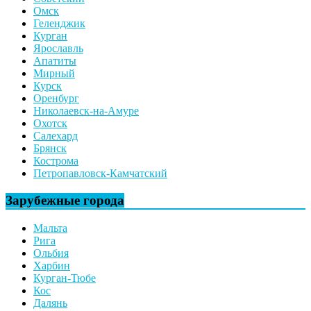
Омск
Геленджик
Курган
Ярославль
Апатиты
Мирный
Курск
Оренбург
Николаевск-на-Амуре
Охотск
Салехард
Брянск
Кострома
Петропавловск-Камчатский
Зарубежные города
Мальта
Рига
Ольбия
Харбин
Курган-Тюбе
Кос
Далянь