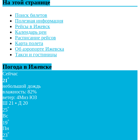
На этой странице
Поиск билетов
Полезная информация
Рейсы в Ижевск
Календарь цен
Расписание рейсов
Карта полета
Об аэропорте Ижевска
Такси и гостиницы
Погода в Ижевске
Сейчас
°
21
небольшой дождь
влажность: 82%
ветер: 4Миз ЮЗ
Ш 21 • Д 20
°
25
Вс
°
19
Пн
°
23