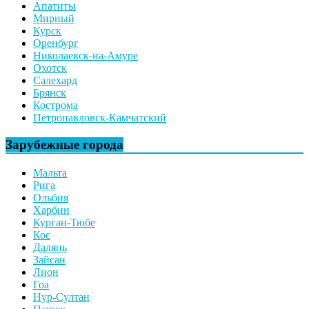
Апатиты
Мирный
Курск
Оренбург
Николаевск-на-Амуре
Охотск
Салехард
Брянск
Кострома
Петропавловск-Камчатский
Зарубежные города
Мальта
Рига
Ольбия
Харбин
Курган-Тюбе
Кос
Далянь
Зайсан
Лион
Гоа
Нур-Султан