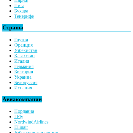
Париж
Пиза
Бухара
Тенерифе
Страны
Грузия
Франция
Узбекистан
Казахстан
Италия
Германия
Болгария
Украина
Белоруссия
Испания
Авиакомпании
Нордавиа
I Fly
NordwindAirlines
Ellinair
Узбекские авиалинии