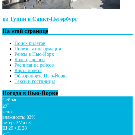
из Турин в Санкт-Петербург
На этой странице
Поиск билетов
Полезная информация
Рейсы в Нью-Йорк
Календарь цен
Расписание рейсов
Карта полета
Об аэропорте Нью-Йорка
Такси и гостиницы
Погода в Нью-Йорке
Сейчас
°
27
ясно
влажность: 83%
ветер: 3Миз З
Ш 29 • Д 28
°
31