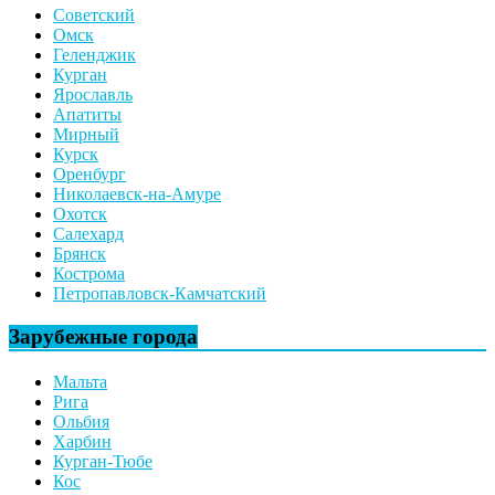
Советский
Омск
Геленджик
Курган
Ярославль
Апатиты
Мирный
Курск
Оренбург
Николаевск-на-Амуре
Охотск
Салехард
Брянск
Кострома
Петропавловск-Камчатский
Зарубежные города
Мальта
Рига
Ольбия
Харбин
Курган-Тюбе
Кос