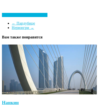
Посмотреть все гостиницы
←
Пардубице
Нерюнгри
→
Вам также понравится
Нанкин