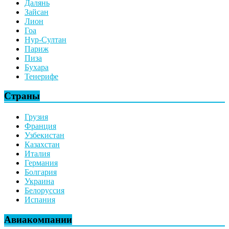
Далянь
Зайсан
Лион
Гоа
Нур-Султан
Париж
Пиза
Бухара
Тенерифе
Страны
Грузия
Франция
Узбекистан
Казахстан
Италия
Германия
Болгария
Украина
Белоруссия
Испания
Авиакомпании