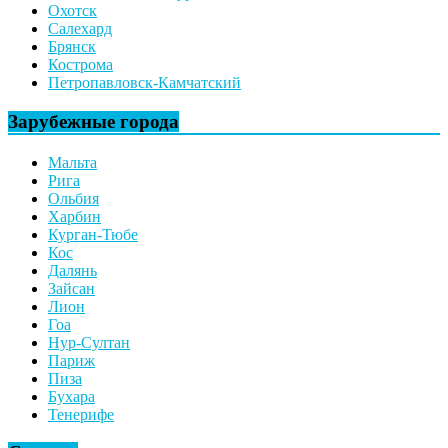
Охотск
Салехард
Брянск
Кострома
Петропавловск-Камчатский
Зарубежные города
Мальта
Рига
Ольбия
Харбин
Курган-Тюбе
Кос
Далянь
Зайсан
Лион
Гоа
Нур-Султан
Париж
Пиза
Бухара
Тенерифе