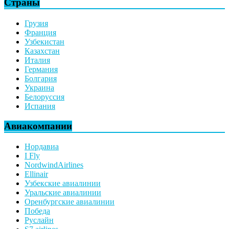
Страны
Грузия
Франция
Узбекистан
Казахстан
Италия
Германия
Болгария
Украина
Белоруссия
Испания
Авиакомпании
Нордавиа
I Fly
NordwindAirlines
Ellinair
Узбекские авиалинии
Уральские авиалинии
Оренбургские авиалинии
Победа
Руслайн