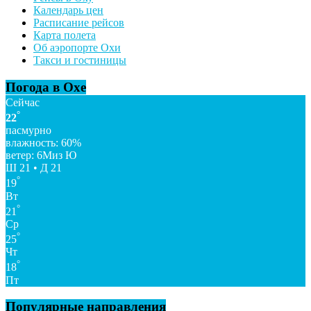
Календарь цен
Расписание рейсов
Карта полета
Об аэропорте Охи
Такси и гостиницы
Погода в Охе
Сейчас
°
22
пасмурно
влажность: 60%
ветер: 6Миз Ю
Ш 21 • Д 21
°
19
Вт
°
21
Ср
°
25
Чт
°
18
Пт
Популярные направления