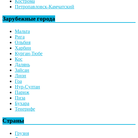
Кострома
Петропавловск-Камчатский
Зарубежные города
Мальта
Рига
Ольбия
Харбин
Курган-Тюбе
Кос
Далянь
Зайсан
Лион
Гоа
Нур-Султан
Париж
Пиза
Бухара
Тенерифе
Страны
Грузия