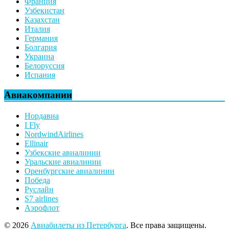
Франция
Узбекистан
Казахстан
Италия
Германия
Болгария
Украина
Белоруссия
Испания
Авиакомпании
Нордавиа
I Fly
NordwindAirlines
Ellinair
Узбекские авиалинии
Уральские авиалинии
Оренбургские авиалинии
Победа
Руслайн
S7 airlines
Аэрофлот
© 2026
Авиабилеты из Петербурга
. Все права защищены.