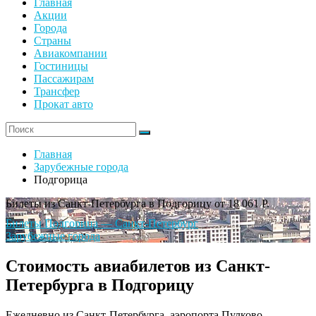
Главная
Акции
Города
Страны
Авиакомпании
Гостиницы
Пассажирам
Трансфер
Прокат авто
Главная
Зарубежные города
Подгорица
Билеты из Санкт-Петербурга в Подгорицу от 18 061 Р.
Билеты Подгорица — Санкт-Петербург
Зарубежные города
Стоимость авиабилетов из Санкт-
Петербурга в Подгорицу
Ежедневно из Санкт-Петербурга, аэропорта Пулково,