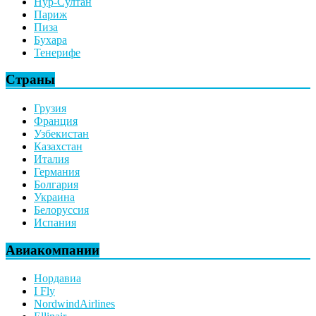
Нур-Султан
Париж
Пиза
Бухара
Тенерифе
Страны
Грузия
Франция
Узбекистан
Казахстан
Италия
Германия
Болгария
Украина
Белоруссия
Испания
Авиакомпании
Нордавиа
I Fly
NordwindAirlines