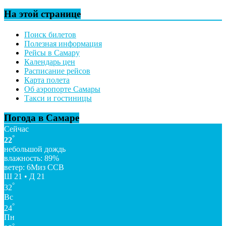
На этой странице
Поиск билетов
Полезная информация
Рейсы в Самару
Календарь цен
Расписание рейсов
Карта полета
Об аэропорте Самары
Такси и гостиницы
Погода в Самаре
Сейчас
°
22
небольшой дождь
влажность: 89%
ветер: 6Миз ССВ
Ш 21 • Д 21
°
32
Вс
°
24
Пн
°