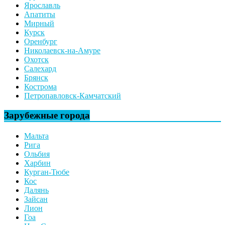
Ярославль
Апатиты
Мирный
Курск
Оренбург
Николаевск-на-Амуре
Охотск
Салехард
Брянск
Кострома
Петропавловск-Камчатский
Зарубежные города
Мальта
Рига
Ольбия
Харбин
Курган-Тюбе
Кос
Далянь
Зайсан
Лион
Гоа