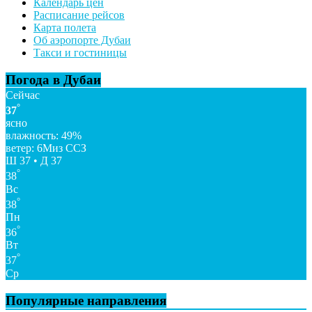
Календарь цен
Расписание рейсов
Карта полета
Об аэропорте Дубаи
Такси и гостиницы
Погода в Дубаи
Сейчас
°
37
ясно
влажность: 49%
ветер: 6Миз ССЗ
Ш 37 • Д 37
°
38
Вс
°
38
Пн
°
36
Вт
°
37
Ср
Популярные направления