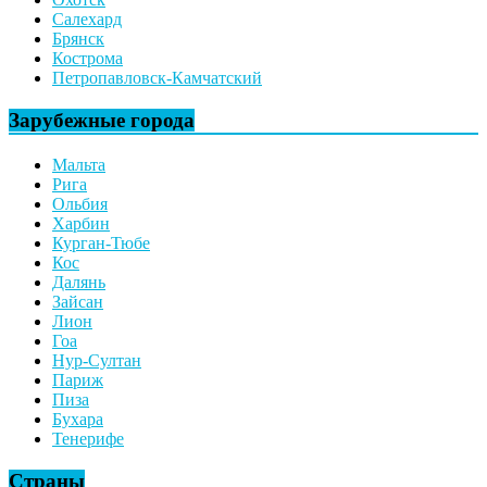
Салехард
Брянск
Кострома
Петропавловск-Камчатский
Зарубежные города
Мальта
Рига
Ольбия
Харбин
Курган-Тюбе
Кос
Далянь
Зайсан
Лион
Гоа
Нур-Султан
Париж
Пиза
Бухара
Тенерифе
Страны