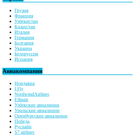
Грузия
Франция
Узбекистан
Казахстан
Италия
Германия
Болгария
Украина
Белоруссия
Испания
Авиакомпании
Нордавиа
I Fly
NordwindAirlines
Ellinair
Узбекские авиалинии
Уральские авиалинии
Оренбургские авиалинии
Победа
Руслайн
S7 airlines