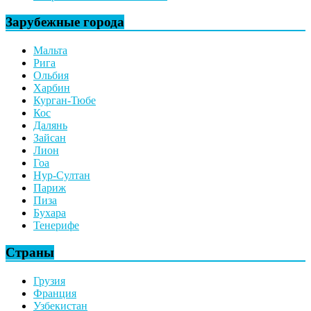
Зарубежные города
Мальта
Рига
Ольбия
Харбин
Курган-Тюбе
Кос
Далянь
Зайсан
Лион
Гоа
Нур-Султан
Париж
Пиза
Бухара
Тенерифе
Страны
Грузия
Франция
Узбекистан