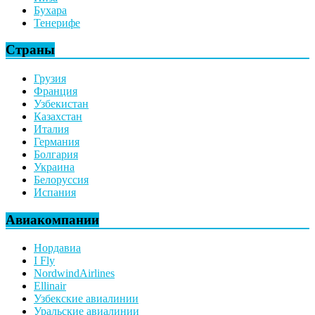
Бухара
Тенерифе
Страны
Грузия
Франция
Узбекистан
Казахстан
Италия
Германия
Болгария
Украина
Белоруссия
Испания
Авиакомпании
Нордавиа
I Fly
NordwindAirlines
Ellinair
Узбекские авиалинии
Уральские авиалинии