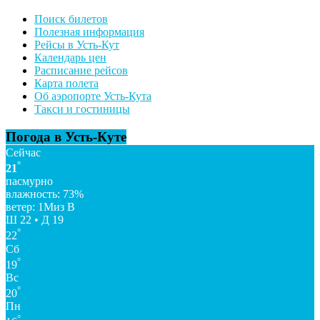
Поиск билетов
Полезная информация
Рейсы в Усть-Кут
Календарь цен
Расписание рейсов
Карта полета
Об аэропорте Усть-Кута
Такси и гостиницы
Погода в Усть-Куте
Сейчас
°
21
пасмурно
влажность: 73%
ветер: 1Миз В
Ш 22 • Д 19
°
22
Сб
°
19
Вс
°
20
Пн
°