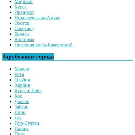
Мирный
Курск
Оренбург
Николаевск-на-Амуре
Охотск
Салехард
Брянск
Кострома
Петропавловск-Камчатский
Зарубежные города
Мальта
Рига
Ольбия
Харбин
Курган-Тюбе
Кос
Далянь
Зайсан
Лион
Гоа
Нур-Султан
Париж
Пиза