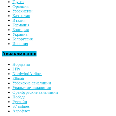
Грузия
Франция
Узбекистан
Казахстан
Италия
Германия
Болгария
Украина
Белоруссия
Испания
Авиакомпании
Нордавиа
I Fly
NordwindAirlines
Ellinair
Узбекские авиалинии
Уральские авиалинии
Оренбургские авиалинии
Победа
Руслайн
S7 airlines
Аэрофлот