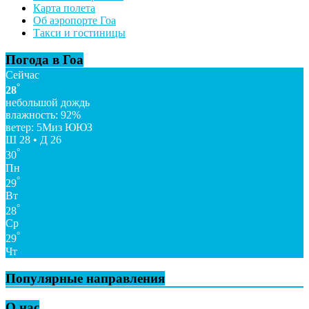
Карта полета
Об аэропорте Гоа
Такси и гостиницы
Погода в Гоа
Сейчас
°
28
небольшой дождь
влажность: 92%
ветер: 5Миз ЮЮЗ
Ш 28 • Д 26
°
30
Пн
°
29
Вт
°
28
Ср
°
29
Чт
Популярные направления
О нас