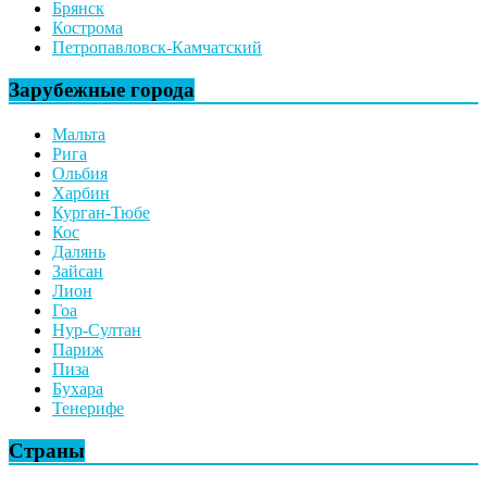
Брянск
Кострома
Петропавловск-Камчатский
Зарубежные города
Мальта
Рига
Ольбия
Харбин
Курган-Тюбе
Кос
Далянь
Зайсан
Лион
Гоа
Нур-Султан
Париж
Пиза
Бухара
Тенерифе
Страны